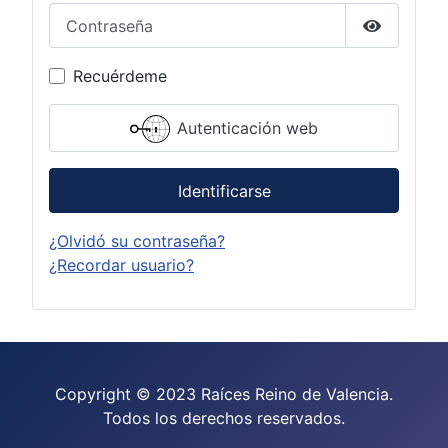
Contraseña
Mostrar c
Recuérdeme
Autenticación web
Identificarse
¿Olvidó su contraseña?
¿Recordar usuario?
Copyright © 2023 Raíces Reino de Valencia.
Todos los derechos reservados.