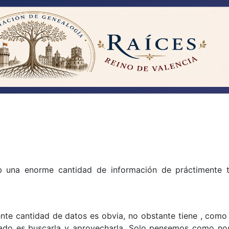
b una enorme cantidad de información de práctimente 
nte cantidad de datos es obvia, no obstante tiene , como
ado es buscarla y aprovecharla. Solo pensemos como nos