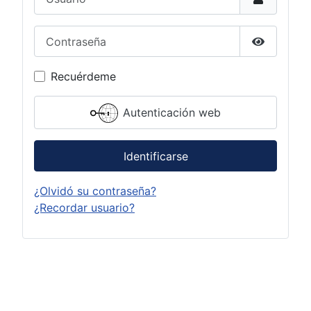
Contraseña
Mostrar c
Recuérdeme
Autenticación web
Identificarse
¿Olvidó su contraseña?
¿Recordar usuario?