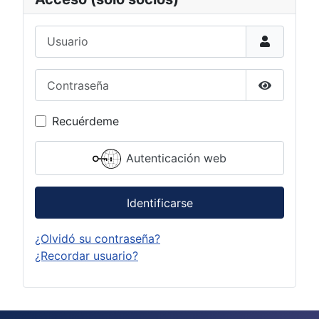
Usuario
Contraseña
Mostrar c
Recuérdeme
Autenticación web
Identificarse
¿Olvidó su contraseña?
¿Recordar usuario?