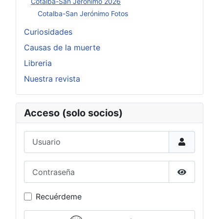
Cotalba-San Jerónimo 2026
Cotalba-San Jerónimo Fotos
Curiosidades
Causas de la muerte
Libreria
Nuestra revista
Acceso (solo socios)
Usuario
Contraseña
Mostrar c
Recuérdeme