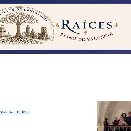
lba-san-jeronimo