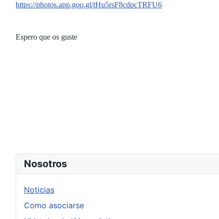
https://photos.app.goo.gl/tHu5rsF8cdpcTRFU6
Espero que os guste
Nosotros
Noticias
Como asociarse